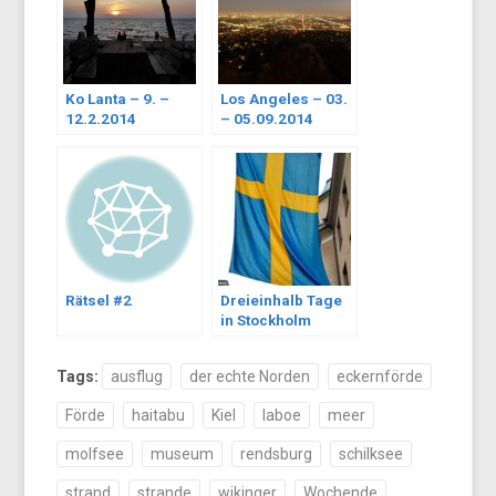
Ko Lanta – 9. –
Los Angeles – 03.
12.2.2014
– 05.09.2014
Rätsel #2
Dreieinhalb Tage
in Stockholm
Tags:
ausflug
der echte Norden
eckernförde
Förde
haitabu
Kiel
laboe
meer
molfsee
museum
rendsburg
schilksee
strand
strande
wikinger
Wochende