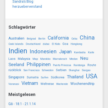
Sandra's Blog
herzueberverstand
Schlagwörter
China
California
Australien
Belgrad
Berlin
Cebu
Goa
Cook Islands
Deutschland
dubai
El Nido
Hongkong
Indien
Indonesien
Japan
Kambodia
Karte
Neu
Laos
Malaysia
Map
Marokko
Marrakesch
Medan
Philippinen
Seeland
Route
Puerto Princesa
Rarotonga
rückblick
Serbien
San Francisco
Schweden
Shanghai
Siargao
USA
Thailand
Singapore
Sumatra
Südkorea
Surfen
Vietnam
Wochenendtrip
Weltreise
Varanasi
Wochende
Meistgelesen
Gili - 18.1 - 21.1.14