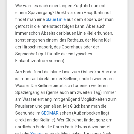
Wie wäre es nach einer langen Zugfahrt nun mit
einem Spaziergang? Direkt vor dem Hauptbahnhof
findet man eine
blaue Linie
auf dem Boden, der man
getrost in die Innenstadt folgen kann. Aber auch
immer schön Abseits der blauen Linie Kiel erkunden,
sonst entgehen einem: das Rathaus, der kleine Kiel,
der Hiroschimapark, das Opernhaus oder der
Sophienhof (gut für alle die ein typisches
Einkaufszentrum suchen).
Am Ende führt die blaue Linie zum Ostseekai. Von dort
ist man fast direkt an der Kiellinie, endlich wieder am
Wasser. Die Kiellinie bietet sich für einen weiteren
Spaziergang an (gerne auch am zweiten Tag). Immer
am Wasser entlang, mit genügend Möglichkeiten zum
Pausieren und genießen. Mit Glück kann man die
Seehunde im
GEOMAR
sehen (Außenbecken liegt
direkt an der Kiellinie). Wer Glück hat findet ganz am
nördlichen Ende die Gorch Fock. Etwas davor bietet
sich die
Seebar
noch als Möglichkeit für einen Drink,