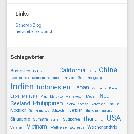
Links
Sandra's Blog
herzueberverstand
Schlagwörter
China
California
Australien
Belgrad
Berlin
Cebu
Goa
Cook Islands
Deutschland
dubai
El Nido
Hongkong
Indien
Indonesien
Japan
Kambodia
Karte
Neu
Laos
Malaysia
Map
Marokko
Marrakesch
Medan
Philippinen
Seeland
Route
Puerto Princesa
Rarotonga
rückblick
Serbien
San Francisco
Schweden
Shanghai
Siargao
USA
Thailand
Singapore
Sumatra
Südkorea
Surfen
Vietnam
Wochenendtrip
Weltreise
Varanasi
Wochende