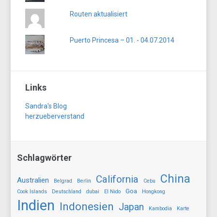
Routen aktualisiert
Puerto Princesa – 01. - 04.07.2014
Links
Sandra's Blog
herzueberverstand
Schlagwörter
China
California
Australien
Belgrad
Berlin
Cebu
Goa
Cook Islands
Deutschland
dubai
El Nido
Hongkong
Indien
Indonesien
Japan
Kambodia
Karte