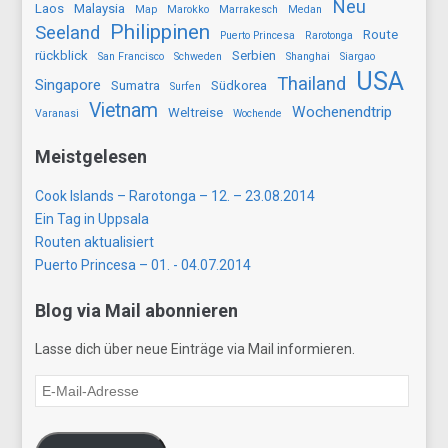
Neu
Laos
Malaysia
Map
Marokko
Marrakesch
Medan
Philippinen
Seeland
Route
Puerto Princesa
Rarotonga
rückblick
Serbien
San Francisco
Schweden
Shanghai
Siargao
USA
Thailand
Singapore
Sumatra
Südkorea
Surfen
Vietnam
Wochenendtrip
Weltreise
Varanasi
Wochende
Meistgelesen
Cook Islands – Rarotonga – 12. – 23.08.2014
Ein Tag in Uppsala
Routen aktualisiert
Puerto Princesa – 01. - 04.07.2014
Blog via Mail abonnieren
Lasse dich über neue Einträge via Mail informieren.
E-
Mail-
Adresse