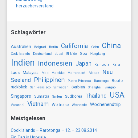
herzueberverstand
Schlagwörter
China
California
Australien
Belgrad
Berlin
Cebu
Goa
Cook Islands
Deutschland
dubai
El Nido
Hongkong
Indien
Indonesien
Japan
Kambodia
Karte
Neu
Laos
Malaysia
Map
Marokko
Marrakesch
Medan
Philippinen
Seeland
Route
Puerto Princesa
Rarotonga
rückblick
Serbien
San Francisco
Schweden
Shanghai
Siargao
USA
Thailand
Singapore
Sumatra
Südkorea
Surfen
Vietnam
Wochenendtrip
Weltreise
Varanasi
Wochende
Meistgelesen
Cook Islands – Rarotonga – 12. – 23.08.2014
Ein Tag in Uppsala