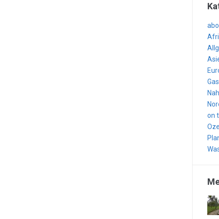
Ka
abo
Afr
All
Asi
Eur
Gas
Nah
Nor
on 
Oze
Pla
Was
Me