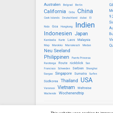
Australien
Gi
Belgrad
Berlin
China
California
Me
Cebu
9.
Cook Islands
Deutschland
dubai
El
Si
Indien
Goa
Nido
Hongkong
Au
Indonesien
Japan
Bu
Vi
Laos
Malaysia
Kambodia
Karte
Qu
Map
Marokko
Marrakesch
Medan
Neu Seeland
Philippinen
Puerto Princesa
Route
rückblick
Rarotonga
San
Serbien
Francisco
Schweden
Shanghai
Singapore
Sumatra
Siargao
Surfen
USA
Thailand
Südkorea
Vietnam
Weltreise
Varanasi
Wochenendtrip
Wochende
Copyright © 2026 gezwitscherausallerwelt.d