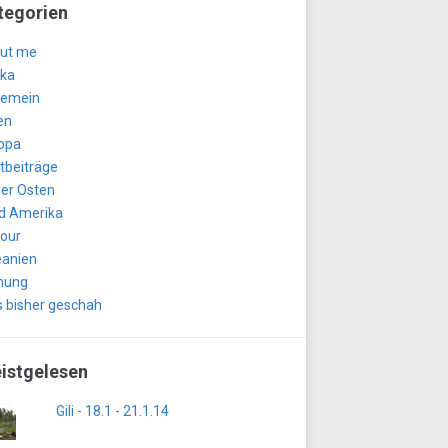
tegorien
ut me
ika
gemein
en
opa
tbeiträge
er Osten
d Amerika
tour
anien
nung
 bisher geschah
istgelesen
Gili - 18.1 - 21.1.14