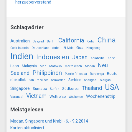
herzueberverstand
Schlagwörter
China
California
Australien
Belgrad
Berlin
Cebu
Goa
Cook Islands
Deutschland
dubai
El Nido
Hongkong
Indien
Indonesien
Japan
Kambodia
Karte
Neu
Laos
Malaysia
Map
Marokko
Marrakesch
Medan
Philippinen
Seeland
Route
Puerto Princesa
Rarotonga
rückblick
Serbien
San Francisco
Schweden
Shanghai
Siargao
USA
Thailand
Singapore
Sumatra
Südkorea
Surfen
Vietnam
Wochenendtrip
Weltreise
Varanasi
Wochende
Meistgelesen
Medan, Singapore und Krabi - 6. - 9.2.2014
Karten aktualisiert