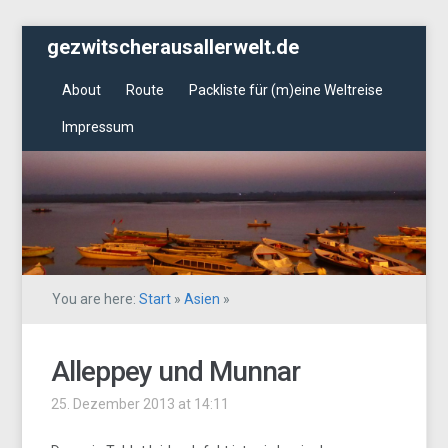
gezwitscherausallerwelt.de
About
Route
Packliste für (m)eine Weltreise
Impressum
You are here:
Start
»
Asien
»
Alleppey und Munnar
25. Dezember 2013 at 14:11