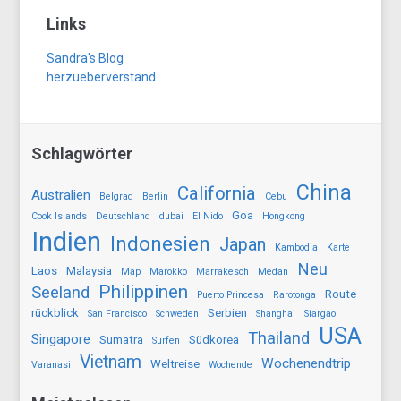
Links
Sandra's Blog
herzueberverstand
Schlagwörter
China
California
Australien
Belgrad
Berlin
Cebu
Goa
Cook Islands
Deutschland
dubai
El Nido
Hongkong
Indien
Indonesien
Japan
Kambodia
Karte
Neu
Laos
Malaysia
Map
Marokko
Marrakesch
Medan
Philippinen
Seeland
Route
Puerto Princesa
Rarotonga
rückblick
Serbien
San Francisco
Schweden
Shanghai
Siargao
USA
Thailand
Singapore
Sumatra
Südkorea
Surfen
Vietnam
Wochenendtrip
Weltreise
Varanasi
Wochende