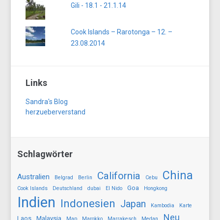
Gili - 18.1 - 21.1.14
Cook Islands – Rarotonga – 12. –
23.08.2014
Links
Sandra's Blog
herzueberverstand
Schlagwörter
China
California
Australien
Belgrad
Berlin
Cebu
Goa
Cook Islands
Deutschland
dubai
El Nido
Hongkong
Indien
Indonesien
Japan
Kambodia
Karte
Neu
Laos
Malaysia
Map
Marokko
Marrakesch
Medan