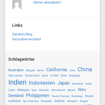
Karten aktualisiert
Links
Sandra's Blog
herzueberverstand
Schlagwörter
China
California
Australien
Belgrad
Berlin
Cebu
Goa
Cook Islands
Deutschland
dubai
El Nido
Hongkong
Indien
Indonesien
Japan
Kambodia
Karte
Neu
Laos
Malaysia
Map
Marokko
Marrakesch
Medan
Philippinen
Seeland
Route
Puerto Princesa
Rarotonga
rückblick
Serbien
San Francisco
Schweden
Shanghai
Siargao