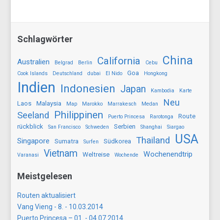
Schlagwörter
China
California
Australien
Belgrad
Berlin
Cebu
Goa
Cook Islands
Deutschland
dubai
El Nido
Hongkong
Indien
Indonesien
Japan
Kambodia
Karte
Neu
Laos
Malaysia
Map
Marokko
Marrakesch
Medan
Philippinen
Seeland
Route
Puerto Princesa
Rarotonga
rückblick
Serbien
San Francisco
Schweden
Shanghai
Siargao
USA
Thailand
Singapore
Sumatra
Südkorea
Surfen
Vietnam
Wochenendtrip
Weltreise
Varanasi
Wochende
Meistgelesen
Routen aktualisiert
Vang Vieng - 8. - 10.03.2014
Puerto Princesa – 01. - 04.07.2014