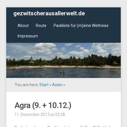
gezwitscherausallerwelt.de
About
Route
Packliste für (m)eine Weltreise
Impressum
You are here:
Start
»
Asien
»
Agra (9. + 10.12.)
11. Dezember 2013 at 23:28