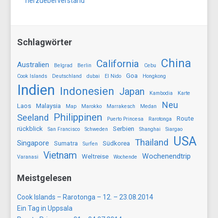
herzueberverstand
Schlagwörter
China
California
Australien
Belgrad
Berlin
Cebu
Goa
Cook Islands
Deutschland
dubai
El Nido
Hongkong
Indien
Indonesien
Japan
Kambodia
Karte
Neu
Laos
Malaysia
Map
Marokko
Marrakesch
Medan
Philippinen
Seeland
Route
Puerto Princesa
Rarotonga
rückblick
Serbien
San Francisco
Schweden
Shanghai
Siargao
USA
Thailand
Singapore
Sumatra
Südkorea
Surfen
Vietnam
Wochenendtrip
Weltreise
Varanasi
Wochende
Meistgelesen
Cook Islands – Rarotonga – 12. – 23.08.2014
Ein Tag in Uppsala