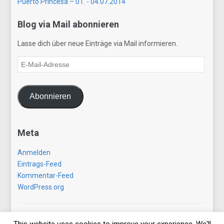
Puerto Princesa – 01. - 04.07.2014
Blog via Mail abonnieren
Lasse dich über neue Einträge via Mail informieren.
E-
Mail-
Adresse
Abonnieren
Meta
Anmelden
Eintrags-Feed
Kommentar-Feed
WordPress.org
Copyright © 2026 gezwitscherausallerwelt.de. All Rights
This website uses cookies to improve your experience. We'll