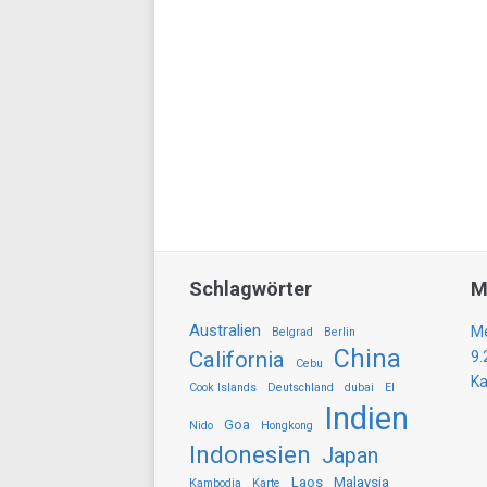
Schlagwörter
M
Australien
Me
Belgrad
Berlin
China
California
9.
Cebu
Ka
Cook Islands
Deutschland
dubai
El
Indien
Goa
Nido
Hongkong
Indonesien
Japan
Laos
Malaysia
Kambodia
Karte