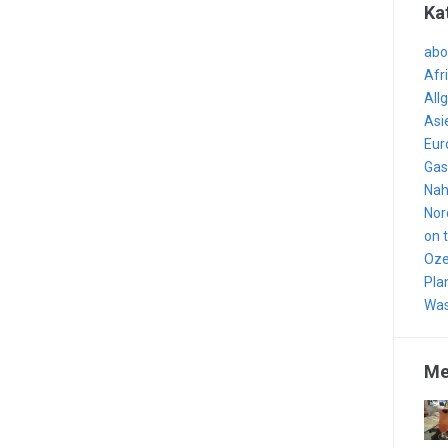
Ka
abo
Afr
All
Asi
Eur
Gas
Nah
Nor
on 
Oze
Pla
Was
Me