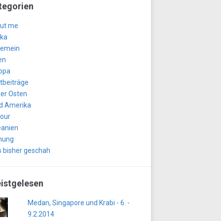
tegorien
ut me
ika
gemein
en
opa
tbeiträge
er Osten
d Amerika
tour
anien
nung
 bisher geschah
istgelesen
Medan, Singapore und Krabi - 6. -
9.2.2014