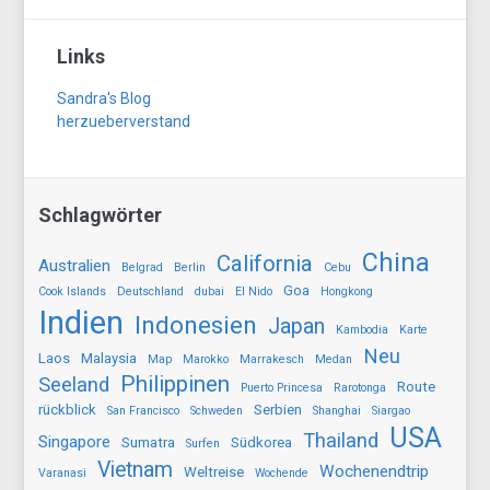
Links
Sandra's Blog
herzueberverstand
Schlagwörter
China
California
Australien
Belgrad
Berlin
Cebu
Goa
Cook Islands
Deutschland
dubai
El Nido
Hongkong
Indien
Indonesien
Japan
Kambodia
Karte
Neu
Laos
Malaysia
Map
Marokko
Marrakesch
Medan
Philippinen
Seeland
Route
Puerto Princesa
Rarotonga
rückblick
Serbien
San Francisco
Schweden
Shanghai
Siargao
USA
Thailand
Singapore
Sumatra
Südkorea
Surfen
Vietnam
Wochenendtrip
Weltreise
Varanasi
Wochende