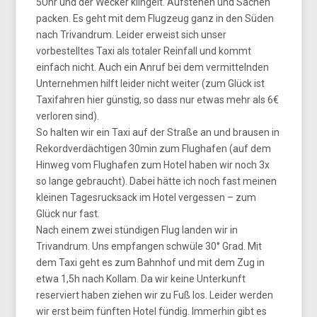
5Uhr und der Wecker klingelt. Aufstehen und Sachen
packen. Es geht mit dem Flugzeug ganz in den Süden
nach Trivandrum. Leider erweist sich unser
vorbestelltes Taxi als totaler Reinfall und kommt
einfach nicht. Auch ein Anruf bei dem vermittelnden
Unternehmen hilft leider nicht weiter (zum Glück ist
Taxifahren hier günstig, so dass nur etwas mehr als 6€
verloren sind).
So halten wir ein Taxi auf der Straße an und brausen in
Rekordverdächtigen 30min zum Flughafen (auf dem
Hinweg vom Flughafen zum Hotel haben wir noch 3x
so lange gebraucht). Dabei hätte ich noch fast meinen
kleinen Tagesrucksack im Hotel vergessen – zum
Glück nur fast.
Nach einem zwei stündigen Flug landen wir in
Trivandrum. Uns empfangen schwüle 30° Grad. Mit
dem Taxi geht es zum Bahnhof und mit dem Zug in
etwa 1,5h nach Kollam. Da wir keine Unterkunft
reserviert haben ziehen wir zu Fuß los. Leider werden
wir erst beim fünften Hotel fündig. Immerhin gibt es