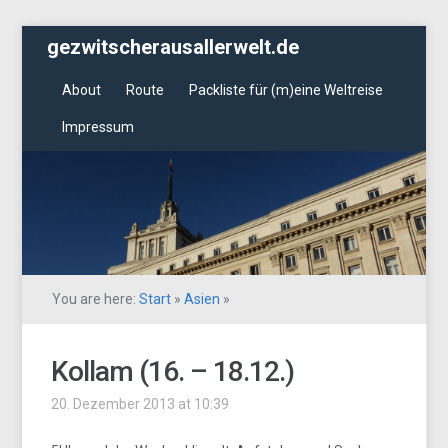
gezwitscherausallerwelt.de
About
Route
Packliste für (m)eine Weltreise
Impressum
You are here:
Start
»
Asien
»
Kollam (16. – 18.12.)
20. Dezember 2013 at 10:39