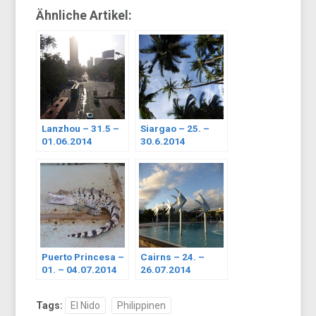
Ähnliche Artikel:
Lanzhou – 31.5 –
Siargao – 25. –
01.06.2014
30.6.2014
Puerto Princesa –
Cairns – 24. –
01. – 04.07.2014
26.07.2014
Tags:
El Nido
Philippinen