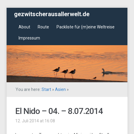
gezwitscherausallerwelt.de
About
Route
Packliste für (m)eine Weltreise
Impressum
You are here:
Start
»
Asien
»
El Nido – 04. – 8.07.2014
12. Juli 2014 at 16:08