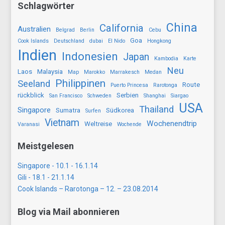
Schlagwörter
China
California
Australien
Belgrad
Berlin
Cebu
Goa
Cook Islands
Deutschland
dubai
El Nido
Hongkong
Indien
Indonesien
Japan
Kambodia
Karte
Neu
Laos
Malaysia
Map
Marokko
Marrakesch
Medan
Philippinen
Seeland
Route
Puerto Princesa
Rarotonga
rückblick
Serbien
San Francisco
Schweden
Shanghai
Siargao
USA
Thailand
Singapore
Sumatra
Südkorea
Surfen
Vietnam
Wochenendtrip
Weltreise
Varanasi
Wochende
Meistgelesen
Singapore - 10.1 - 16.1.14
Gili - 18.1 - 21.1.14
Cook Islands – Rarotonga – 12. – 23.08.2014
Blog via Mail abonnieren