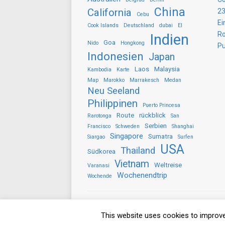
China
California
23
Cebu
Ei
Cook Islands
Deutschland
dubai
El
Ro
Indien
Goa
Nido
Hongkong
Pu
Indonesien
Japan
Laos
Malaysia
Kambodia
Karte
Map
Marokko
Marrakesch
Medan
Neu Seeland
Philippinen
Puerto Princesa
Route
rückblick
Rarotonga
San
Serbien
Francisco
Schweden
Shanghai
Singapore
Sumatra
Siargao
Surfen
USA
Thailand
Südkorea
Vietnam
Weltreise
Varanasi
Wochenendtrip
Wochende
Copyright © 2026 gezwitscherausallerwelt.d
This website uses cookies to improve 