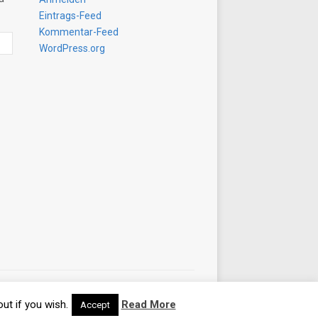
Eintrags-Feed
Kommentar-Feed
WordPress.org
Designed by
WPZOOM
ut if you wish.
Read More
Accept