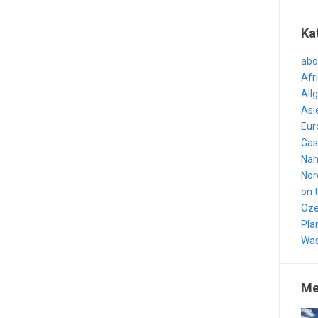
Ka
abo
Afr
All
Asi
Eur
Gas
Nah
Nor
on 
Oze
Pla
Was
Me