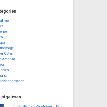
tegorien
ut me
ika
gemein
en
opa
tbeiträge
er Osten
d Amerika
tour
anien
nung
 bisher geschah
istgelesen
Cook Islands – Rarotonga – 12. –