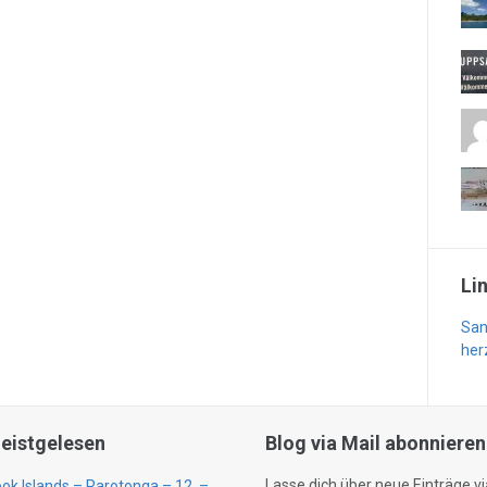
Li
San
her
eistgelesen
Blog via Mail abonnieren
Lasse dich über neue Einträge vi
ok Islands – Rarotonga – 12. –