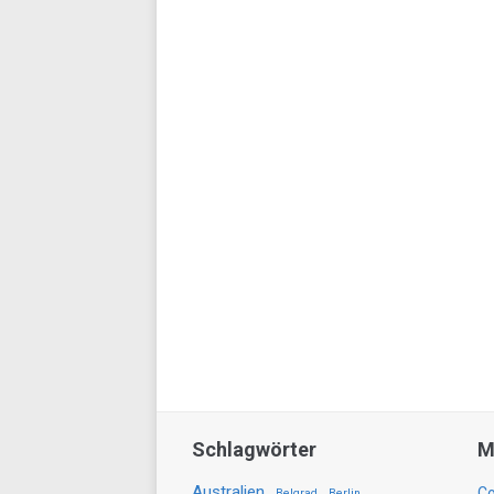
Schlagwörter
M
Australien
Co
Belgrad
Berlin