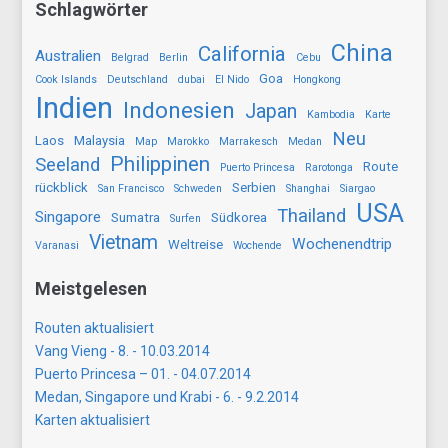
Schlagwörter
China
California
Australien
Belgrad
Berlin
Cebu
Goa
Cook Islands
Deutschland
dubai
El Nido
Hongkong
Indien
Indonesien
Japan
Kambodia
Karte
Neu
Laos
Malaysia
Map
Marokko
Marrakesch
Medan
Philippinen
Seeland
Route
Puerto Princesa
Rarotonga
rückblick
Serbien
San Francisco
Schweden
Shanghai
Siargao
USA
Thailand
Singapore
Sumatra
Südkorea
Surfen
Vietnam
Wochenendtrip
Weltreise
Varanasi
Wochende
Meistgelesen
Routen aktualisiert
Vang Vieng - 8. - 10.03.2014
Puerto Princesa – 01. - 04.07.2014
Medan, Singapore und Krabi - 6. - 9.2.2014
Karten aktualisiert