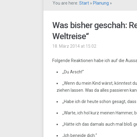
You are here:
Start
»
Planung
»
Was bisher geschah: Re
Weltreise“
18. März 2014 at 15:02
Folgende Reaktionen habe ich auf die Aussa
„Du Arsch!“
„Wenn du mein Kind wärst, könntest du 
ziehen lassen. Was da alles passieren kan
„Habe ich dir heute schon gesagt, dass
„Warte, ich hol kurz meinen Hammer, bre
„Hätte ich das damals auch mal bloß g
„Ich beneide dich.“