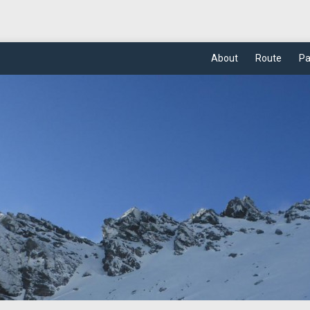
About
Route
Pa