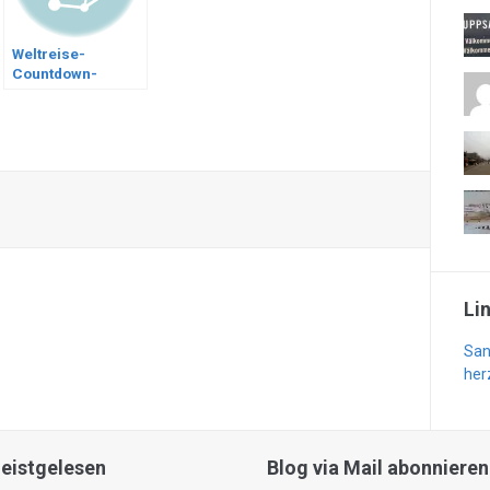
Weltreise-
Countdown-
Playlist
Li
San
her
eistgelesen
Blog via Mail abonnieren