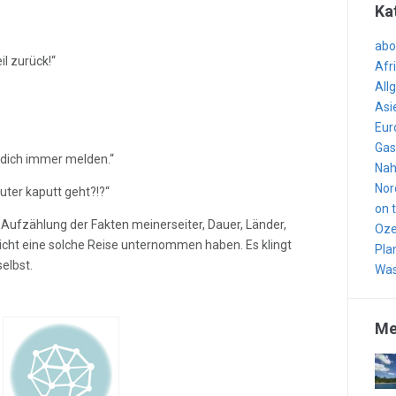
Ka
abo
il zurück!“
Afr
All
Asi
Eur
Gas
 dich immer melden.“
Nah
Nor
ter kaputt geht?!?“
on 
Aufzählung der Fakten meinerseiter, Dauer, Länder,
Oze
nicht eine solche Reise unternommen haben. Es klingt
Pla
elbst.
Was
Me