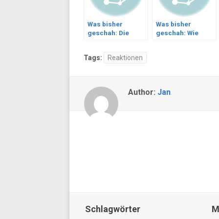
Was bisher
Was bisher
geschah: Die
geschah: Wie
Entscheidung
finde ich eine
Reisebegleitung
Tags:
Reaktionen
Author:
Jan
Schlagwörter
M