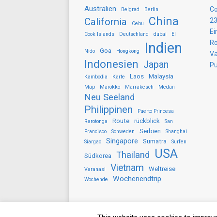
Australien
Co
Belgrad
Berlin
China
California
23
Cebu
Ei
Cook Islands
Deutschland
dubai
El
Ro
Indien
Goa
Nido
Hongkong
Va
Indonesien
Japan
Pu
Laos
Malaysia
Kambodia
Karte
Map
Marokko
Marrakesch
Medan
Neu Seeland
Philippinen
Puerto Princesa
Route
rückblick
Rarotonga
San
Serbien
Francisco
Schweden
Shanghai
Singapore
Sumatra
Siargao
Surfen
USA
Thailand
Südkorea
Vietnam
Weltreise
Varanasi
Wochenendtrip
Wochende
Copyright © 2026 gezwitscherausallerwelt.d