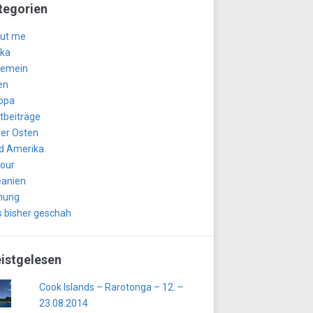
tegorien
ut me
ika
gemein
en
opa
tbeiträge
er Osten
d Amerika
tour
anien
nung
 bisher geschah
istgelesen
Cook Islands – Rarotonga – 12. –
23.08.2014