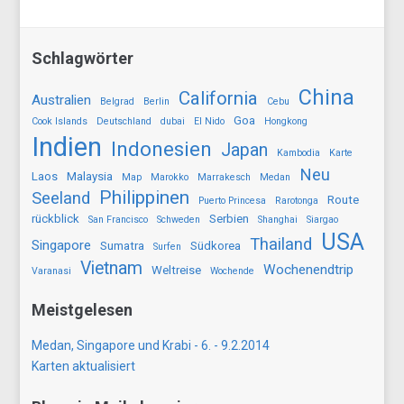
Schlagwörter
China
California
Australien
Belgrad
Berlin
Cebu
Goa
Cook Islands
Deutschland
dubai
El Nido
Hongkong
Indien
Indonesien
Japan
Kambodia
Karte
Neu
Laos
Malaysia
Map
Marokko
Marrakesch
Medan
Philippinen
Seeland
Route
Puerto Princesa
Rarotonga
rückblick
Serbien
San Francisco
Schweden
Shanghai
Siargao
USA
Thailand
Singapore
Sumatra
Südkorea
Surfen
Vietnam
Wochenendtrip
Weltreise
Varanasi
Wochende
Meistgelesen
Medan, Singapore und Krabi - 6. - 9.2.2014
Karten aktualisiert