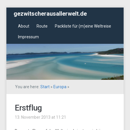
gezwitscherausallerwelt.de
About
Route
Packliste für (m)eine Weltreise
Impressum
You are here:
Start
»
Europa
»
Erstflug
13. November 2013 at 11:21