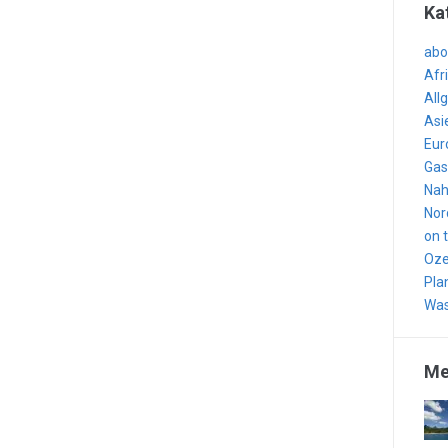
Ka
abo
Afr
All
Asi
Eur
Gas
Nah
Nor
on 
Oze
Pla
Was
Me