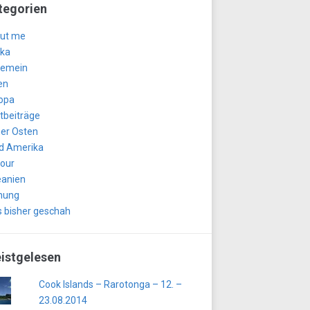
tegorien
ut me
ika
gemein
en
opa
tbeiträge
er Osten
d Amerika
tour
anien
nung
 bisher geschah
istgelesen
Cook Islands – Rarotonga – 12. –
23.08.2014