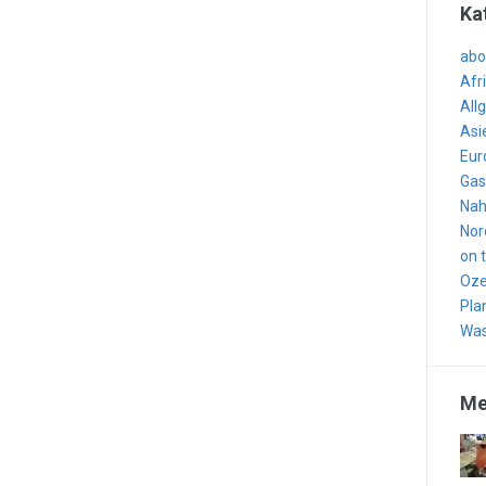
Ka
abo
Afr
All
Asi
Eur
Gas
Nah
Nor
on 
Oze
Pla
Was
Me