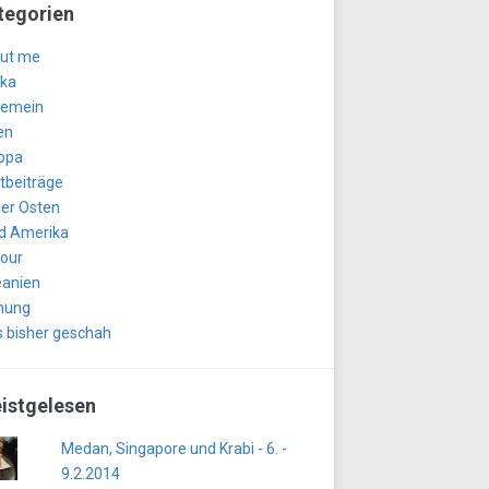
tegorien
ut me
ika
gemein
en
opa
tbeiträge
er Osten
d Amerika
tour
anien
nung
 bisher geschah
istgelesen
Medan, Singapore und Krabi - 6. -
9.2.2014