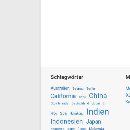
Schlagwörter
M
Australien
Me
Belgrad
Berlin
China
California
9.
Cebu
Ka
Cook Islands
Deutschland
dubai
El
Indien
Goa
Nido
Hongkong
Indonesien
Japan
Laos
Malaysia
Kambodia
Karte